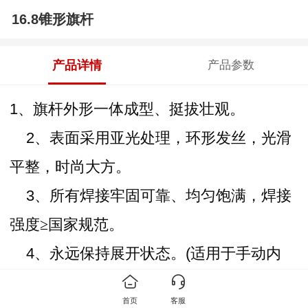
16.8锥形旗杆
产品详情
产品参数
1
、旗杆外形一体成型、挺拔壮观。
2
、表面采用亚光处理，环形发丝，光滑
平整，时尚大方。
3
、所有焊接牢固可靠、均匀饱满，焊接
强度≥国家规范。
4
、永远保持展开状态。
(
适用于手动内
置
)
首页
客服